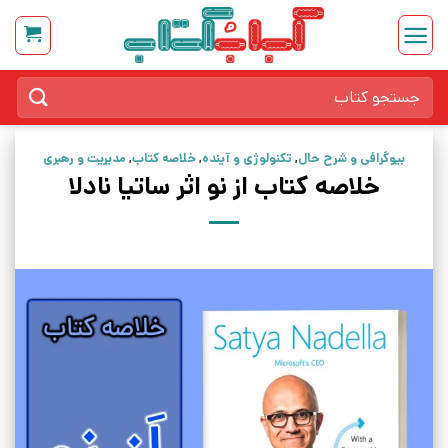
Ski
t
conten
جستجو
برای:
بیوگرافی و شرح حال
,
تکنولوژی و آینده
,
خلاصه کتاب
,
مدیریت و رهبری
خلاصه کتاب از نو اثر ساتیا نادلا