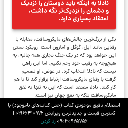
نادلا به اینکه باید دوستان را نزدیک
و دشمان را نزدیک‌تر نگه داشت،
اعتقاد بسیاری دارد.
یکی از بزرگ‌ترین چالش‌های مایکروسافت، مقابله با
رقبایی مانند اپل، گوگل و آمازون است. رویکرد سنتی
این خواهد بود که در یک جنگ تجاری همه جانبه، به
هیچ‌وجه به رقیب خود رحم نکنیم. اما این راهی
نیست که نادلا انتخاب کرد. در عوض، او تصمیم
گرفت با رقبای مایکروسافت ارتباط برقرار کند تا با هم
کار کنند. نادلا معتقد است که این نه تنها به نفع
مایکروسافت بلکه به نفع جهان نیز است.
استعلام دقیق موجودی کتاب (حتی کتاب‌های ناموجود) با
در اولین حرکت، نادلا اندکی پس از تصاحب سمت
کمترین قیمت و جدیدترین ویرایش 02166410976 |
خود به عنوان مدیرعامل مایکروسافت در سال 2014،
09030925756
رد کردن
به شرکت اپل حسن نیت خود را نشان داد و در یک