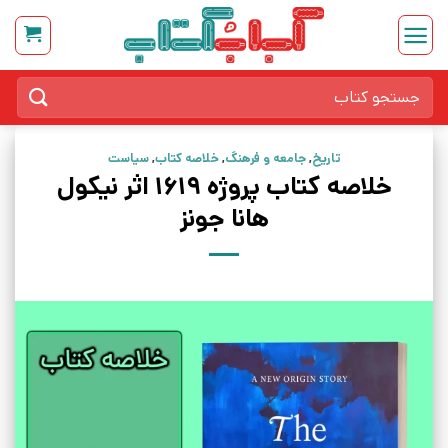
Ski
t
conten
جستجو
برای:
تاریخ
,
جامعه و فرهنگ
,
خلاصه کتاب
,
سیاست
خلاصه کتاب پروژه 1619 اثر نیکول
هانا جونز