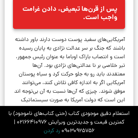
پس از قرن‌ها تبعیض، دادن غرامت
واجب است.
آمریکایی‌های سفید پوست دوست دارند باور داشته
باشند که جنگ بر سر عدالت نژادی به پایان رسیده
است و انتصاب باراک اوباما به عنوان رئیس جمهور،
تیر خلاصی بر نا عدالتی‌های نژادی بود. آن‌ها
معتقدند باید رو به جلو حرکت کرد و سیاه پوستان
آمریکایی اگر به اندازه کافی تلاش کنند، می‌توانند
موفق شوند. چیزی که آن‌ها نسبت به آن بی‌توجه اند
این است که دولت آمریکا به صورت سیستماتیک
سیاه پوستان را طی چهارصد سال از طریق برده‌داری،
استعلام دقیق موجودی کتاب (حتی کتاب‌های ناموجود) با
قوانین “
جیم کرو”
و حالا جداسازی اقتصادی، فقیر
کمترین قیمت و جدیدترین ویرایش 02166410976 |
نگه داشته است. فقر سیاه پوستان اتفاقی نیست و
09030925756
رد کردن
نتیجه سیاست‌گذاری‌های هوشمندانه است.