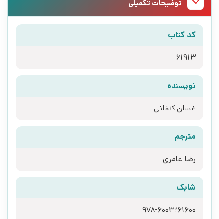
توضیحات تکمیلی
کد کتاب
61913
نویسنده
غسان کنفانی
مترجم
رضا عامری
شابک:
978-6003261600