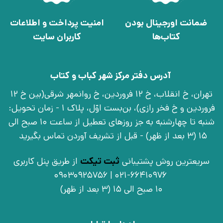
ضمانت اورجینال بودن
امنیت پرداخت و اطلاعات
کتاب‌ها
کاربران سایت
آدرس دفتر مرکز شهر کباب و کتاب
تهران، خ انقلاب، خ 12 فروردین، خ روانمهر شرقی(بین خ 12
فروردین و خ فخر رازی)، بن‌بست اوّل، پلاک 1 - زمان تحویل:
شنبه تا چهارشنبه به جز روزهای تعطیل از ساعت 10 صبح الی
15 (3 بعد از ظهر) - قبل از تشریف آوردن تماس بگیرید
سریعترین روش پشتیبانی
ثبت تیکت
از طریق پنل کاربری
021-66410976 | 09030925756
10 صبح الی 15 (3 بعد از ظهر)