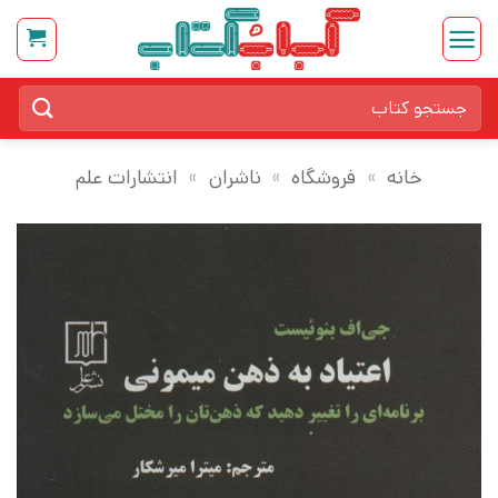
Ski
t
conten
جستجو
برای:
خانه
»
فروشگاه
»
ناشران
»
انتشارات علم