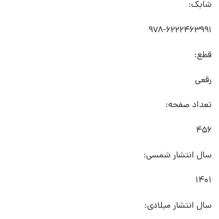
شابک:
978-6222463991
قطع:
رقعی
تعداد صفحه:
456
سال انتشار شمسی:
1401
سال انتشار میلادی: