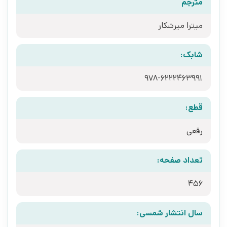
مترجم
میترا میرشکار
شابک:
978-6222463991
قطع:
رقعی
تعداد صفحه:
456
سال انتشار شمسی: