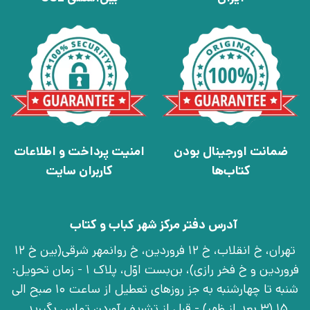
ضمانت اورجینال بودن
امنیت پرداخت و اطلاعات
کتاب‌ها
کاربران سایت
آدرس دفتر مرکز شهر کباب و کتاب
تهران، خ انقلاب، خ 12 فروردین، خ روانمهر شرقی(بین خ 12
فروردین و خ فخر رازی)، بن‌بست اوّل، پلاک 1 - زمان تحویل:
شنبه تا چهارشنبه به جز روزهای تعطیل از ساعت 10 صبح الی
15 (3 بعد از ظهر) - قبل از تشریف آوردن تماس بگیرید