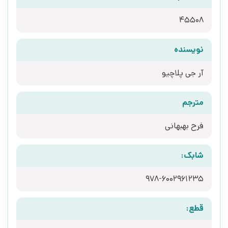
45508
نویسنده
آر جی پلاچیو
مترجم
فرح بهبهانی
شابک:
978-6002961235
قطع: