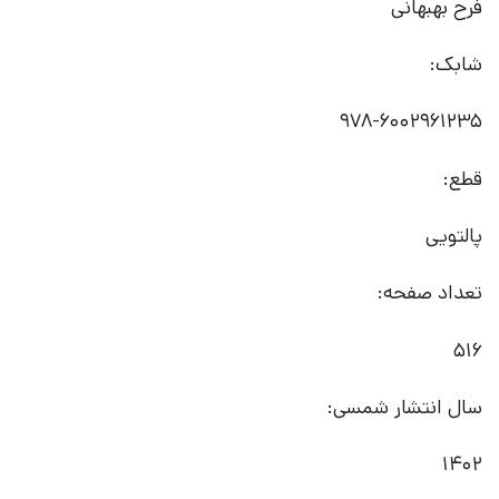
فرح بهبهانی
شابک:
978-6002961235
قطع:
پالتویی
تعداد صفحه:
516
سال انتشار شمسی:
1402