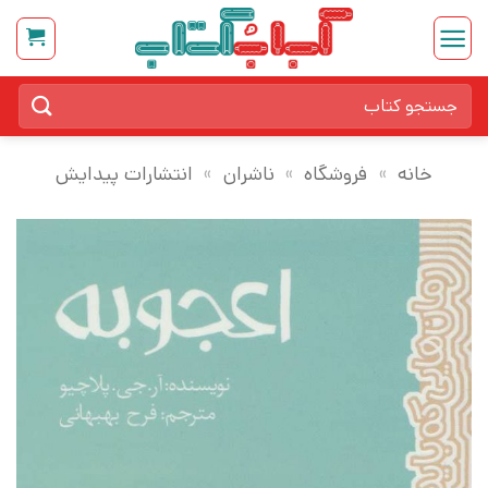
Ski
t
conten
جستجو
برای:
خانه
»
فروشگاه
»
ناشران
»
انتشارات پیدایش