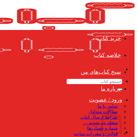
Skip
to
content
خرید کتاب
خلاصه کتاب
سیخ کباب‌های من
جستجو
برای:
درباره ما
ورود / عضویت
تماس با ما
سؤالات متداول
شرایط ارسال کتاب
متعهّد می‌شویم …
شماره حساب‌ها
قوانین و مقررات سایت