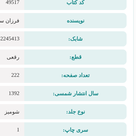
49517
کد کتاب
نویسنده
فرزان س
42245413
شابک:
قطع:
رقعی
222
تعداد صفحه:
1392
سال انتشار شمسی:
نوع جلد:
شومیز