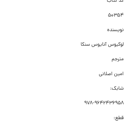
کد کتاب
50354
نویسنده
لوکیوس آنایوس سنکا
مترجم
امین اصلانی
شابک:
978-9642436958
قطع: