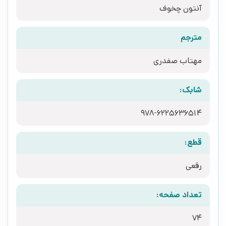
آنتون چخوف
مترجم
مهتاب صفدری
شابک:
978-6225636514
قطع:
رقعی
تعداد صفحه:
74