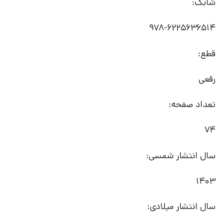
شابک:
978-6225636514
قطع:
رقعی
تعداد صفحه:
74
سال انتشار شمسی:
1403
سال انتشار میلادی: