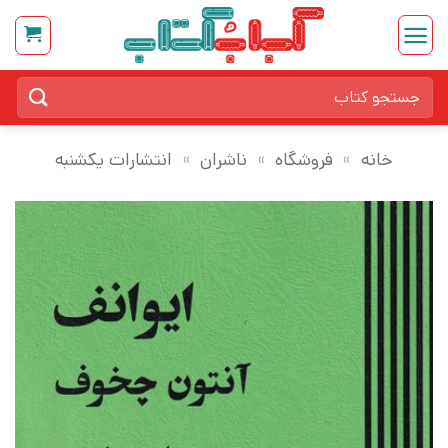
Ski
t
conten
جستجو
برای:
خانه
»
فروشگاه
»
ناشران
»
انتشارات یکشنبه