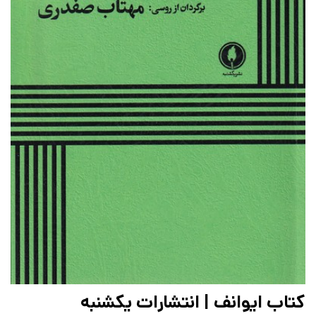
کتاب ایوانف | انتشارات یکشنبه