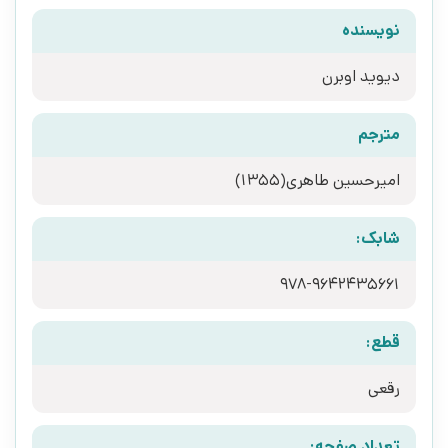
نویسنده
دیوید اوبرن
مترجم
امیرحسین طاهری(1355)
شابک:
978-9642435661
قطع:
رقعی
تعداد صفحه: