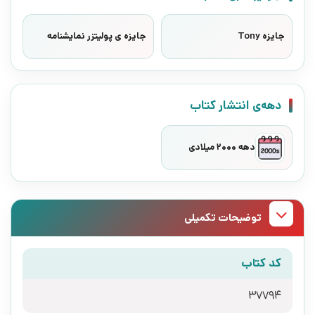
جایزه Tony
جایزه ی پولیتزر نمایشنامه
دهه‌ی انتشار کتاب
دهه 2000 میلادی
توضیحات تکمیلی
کد کتاب
37794