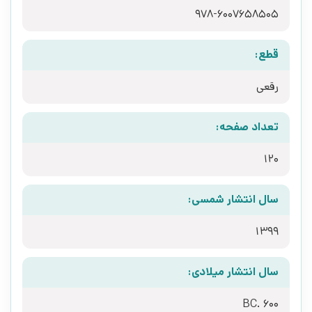
978-6007658505
قطع:
رقعی
تعداد صفحه:
120
سال انتشار شمسی:
1399
سال انتشار میلادی:
600 .BC