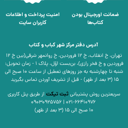
ضمانت اورجینال بودن
امنیت پرداخت و اطلاعات
کتاب‌ها
کاربران سایت
آدرس دفتر مرکز شهر کباب و کتاب
تهران، خ انقلاب، خ 12 فروردین، خ روانمهر شرقی(بین خ 12
فروردین و خ فخر رازی)، بن‌بست اوّل، پلاک 1 - زمان تحویل:
شنبه تا چهارشنبه به جز روزهای تعطیل از ساعت 10 صبح الی
15 (3 بعد از ظهر) - قبل از تشریف آوردن تماس بگیرید
سریعترین روش پشتیبانی
ثبت تیکت
از طریق پنل کاربری
021-66410976 | 09030925756
10 صبح الی 15 (3 بعد از ظهر)