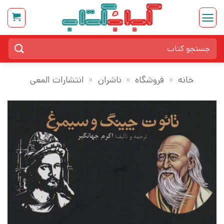
Ski
t
conten
جستجو
برای:
خانه
»
فروشگاه
»
ناشران
»
انتشارات المعی