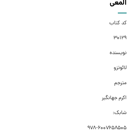
المعی
کد کتاب
30129
نویسنده
لائوتزو
مترجم
اکرم جهانگیر
شابک:
978-6007658505