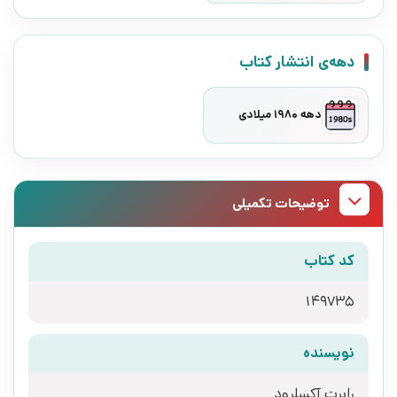
دهه‌ی انتشار کتاب
دهه 1980 میلادی
توضیحات تکمیلی
کد کتاب
149735
نویسنده
رابرت آکسلرود