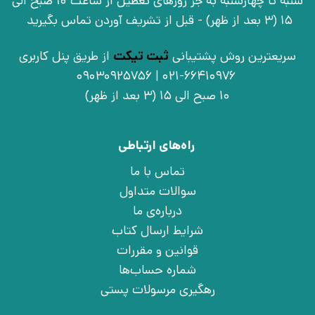
شنبه تا چهارشنبه به جز روزهای تعطیل از ساعت 10 صبح الی
15 (3 بعد از ظهر) - قبل از تشریف آوردن تماس بگیرید
سریعترین روش پشتیبانی
ثبت تیکت
از طریق پنل کاربری
021-66410976 | 09030925756
10 صبح الی 15 (3 بعد از ظهر)
راه‌های ارتباطی
تماس با ما
سوالات متداول
درباره‌ی ما
شرایط ارسال کتاب
قوانین و مقررات
شماره حساب‌ها
رهگیری مرسولات پستی