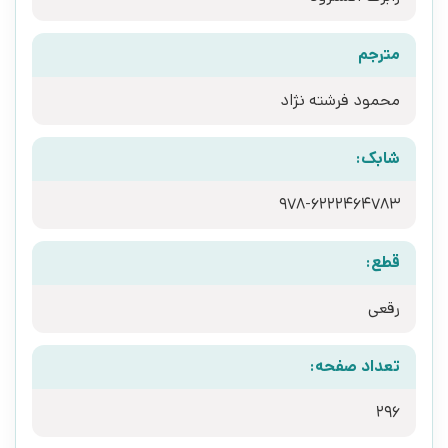
مترجم
محمود فرشته نژاد
شابک:
978-6222464783
قطع:
رقعی
تعداد صفحه:
296