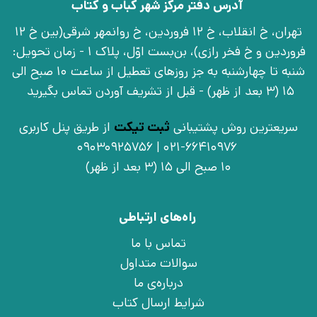
آدرس دفتر مرکز شهر کباب و کتاب
تهران، خ انقلاب، خ 12 فروردین، خ روانمهر شرقی(بین خ 12
فروردین و خ فخر رازی)، بن‌بست اوّل، پلاک 1 - زمان تحویل:
شنبه تا چهارشنبه به جز روزهای تعطیل از ساعت 10 صبح الی
15 (3 بعد از ظهر) - قبل از تشریف آوردن تماس بگیرید
سریعترین روش پشتیبانی
ثبت تیکت
از طریق پنل کاربری
021-66410976 | 09030925756
10 صبح الی 15 (3 بعد از ظهر)
راه‌های ارتباطی
تماس با ما
سوالات متداول
درباره‌ی ما
شرایط ارسال کتاب