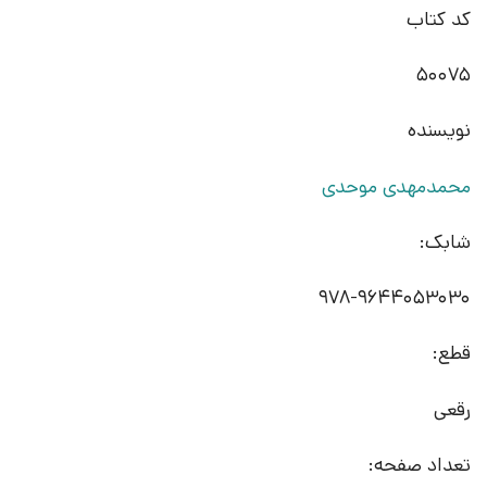
کد کتاب
50075
نویسنده
محمدمهدی موحدی
شابک:
978-9644053030
قطع:
رقعی
تعداد صفحه: