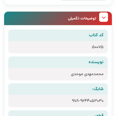
توضیحات تکمیلی
کد کتاب
50075
نویسنده
محمدمهدی موحدی
شابک:
978-9644053030
قطع: