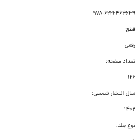
978-6222464639
قطع:
رقعی
تعداد صفحه:
126
سال انتشار شمسی:
1402
نوع جلد: