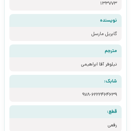
133773
نویسنده
گابریل مارسل
مترجم
نیلوفر آقا ابراهیمی
شابک:
978-6222464639
قطع:
رقعی