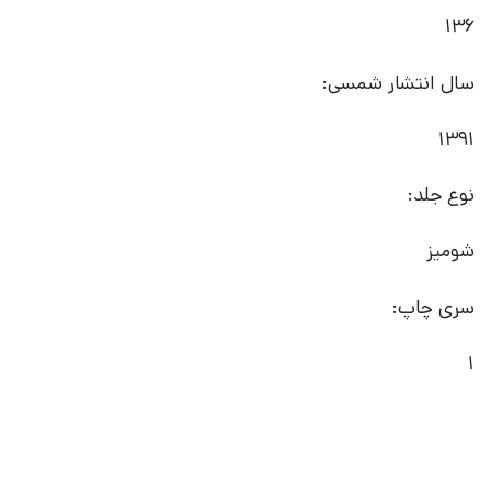
136
سال انتشار شمسی:
1391
نوع جلد:
شومیز
سری چاپ:
1