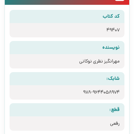
کد کتاب
49407
نویسنده
مهرانگیز نظری نوکانی
شابک:
978-9644058974
قطع:
رقعی