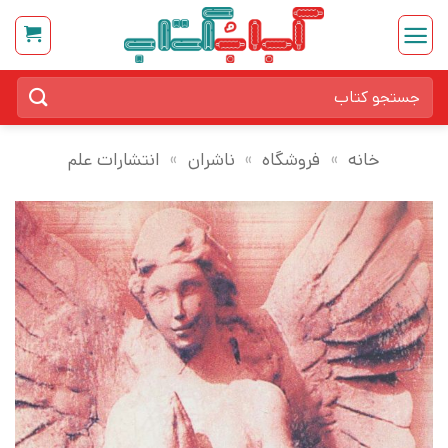
Ski
t
conten
جستجو
برای:
خانه
»
فروشگاه
»
ناشران
»
انتشارات علم