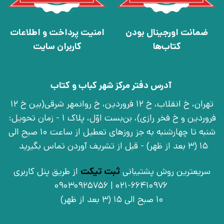
ضمانت اورجینال بودن
امنیت پرداخت و اطلاعات
کتاب‌ها
کاربران سایت
آدرس دفتر مرکز شهر کباب و کتاب
تهران، خ انقلاب، خ 12 فروردین، خ روانمهر شرقی(بین خ 12
فروردین و خ فخر رازی)، بن‌بست اوّل، پلاک 1 - زمان تحویل:
شنبه تا چهارشنبه به جز روزهای تعطیل از ساعت 10 صبح الی
15 (3 بعد از ظهر) - قبل از تشریف آوردن تماس بگیرید
سریعترین روش پشتیبانی
ثبت تیکت
از طریق پنل کاربری
021-66410976 | 09030925756
10 صبح الی 15 (3 بعد از ظهر)