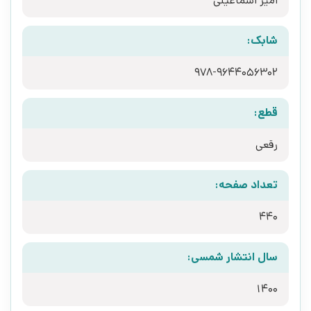
امیر اسماعیلی
شابک:
978-9644056302
قطع:
رقعی
تعداد صفحه:
440
سال انتشار شمسی:
1400