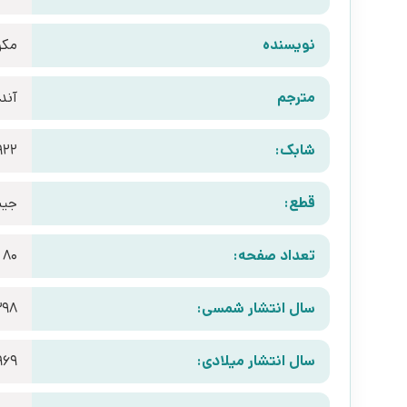
نویسنده
مکر
مترجم
آند
شابک:
922
قطع:
جیب
تعداد صفحه:
80
سال انتشار شمسی:
398
سال انتشار میلادی:
969