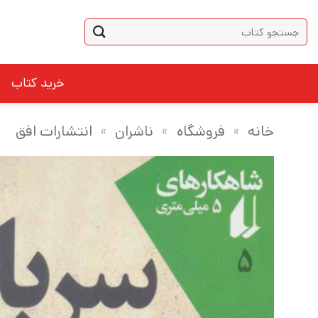
Ski
جستجو
t
برای:
conten
خرید کتاب
خانه
»
فروشگاه
»
ناشران
»
انتشارات افق