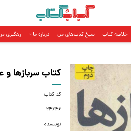
خلاصه کتاب
سیخ کباب‌های من
درباره ما
رهگیری مر
کتاب سربازها و ع
کد کتاب
24646
نویسنده