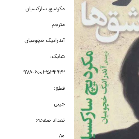
مکردیچ سارکسیان
مترجم
آندرانیک خچومیان
شابک:
978-6003532922
قطع:
جیبی
تعداد صفحه:
80