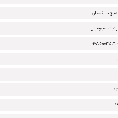
دیچ سارکسیان
رانیک خچومیان
978-6003532
ی
1
1