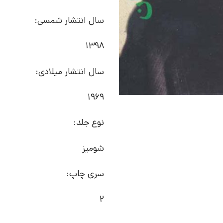
سال انتشار شمسی:
1398
سال انتشار میلادی:
1969
نوع جلد:
شومیز
سری چاپ:
2