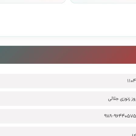
110
وز زنوزی جلالی
978-96440575
ی