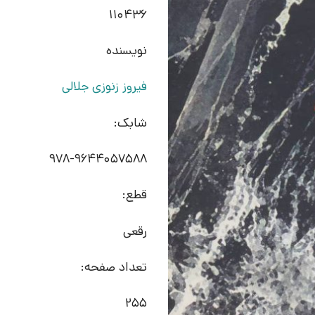
110436
نویسنده
فیروز زنوزی جلالی
شابک:
978-9644057588‬
قطع:
رقعی
تعداد صفحه:
255