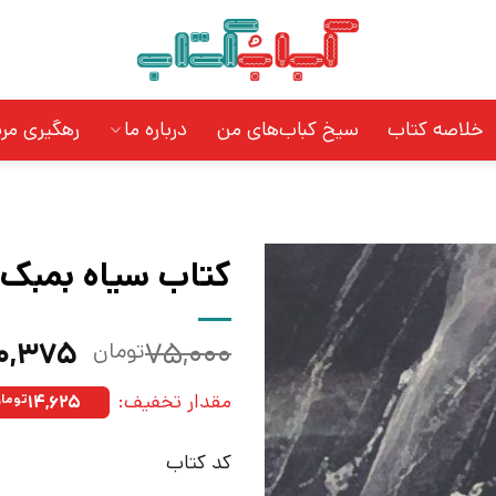
خلاصه کتاب
سیخ کباب‌های من
درباره ما
رهگیری مر
کتاب سیاه بمبک |
قیمت
۰,۳۷۵
۷۵,۰۰۰
تومان
اصلی:
مقدار تخفیف:
۱۴,۶۲۵
توما
بود.
کد کتاب