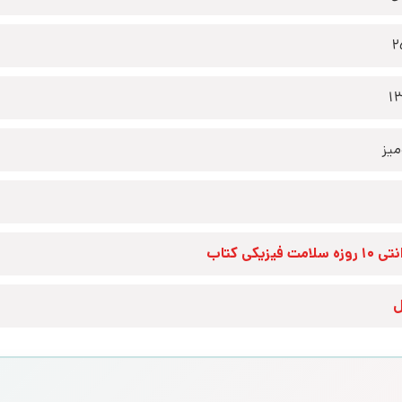
2
1
یز
زه سلامت فیزیکی کتاب
ل