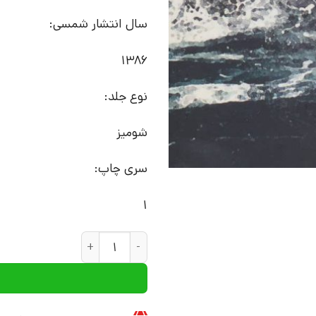
سال انتشار شمسی:
1386
نوع جلد:
شومیز
سری چاپ:
1
کتاب سیاه بمبک | انتشارات علم