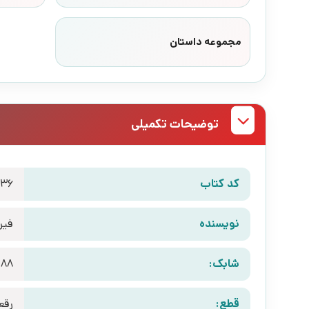
مجموعه داستان
توضیحات تکمیلی
کد کتاب
436
نویسنده
فیر
شابک:
88‬
قطع:
رقع