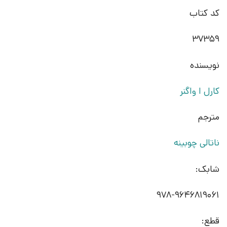
کد کتاب
37359
نویسنده
کارل ا واگنر
مترجم
ناتالی چوبینه
شابک:
978-9646819061
قطع: