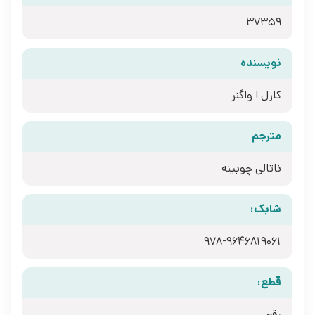
37359
نویسنده
کارل ا واگنر
مترجم
ناتالی چوبینه
شابک:
978-9646819061
قطع:
رقعی