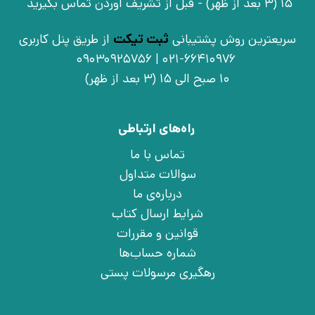
15 (3 بعد از ظهر) - قبل از تشریف آوردن تماس بگیرید
سریعترین روش پشتیبانی
ثبت تیکت
از طریق پنل کاربری
021-66410976 | 09030925756
10 صبح الی 15 (3 بعد از ظهر)
راه‌های ارتباطی
تماس با ما
سوالات متداول
درباره‌ی ما
شرایط ارسال کتاب
قوانین و مقررات
شماره حساب‌ها
رهگیری مرسولات پستی