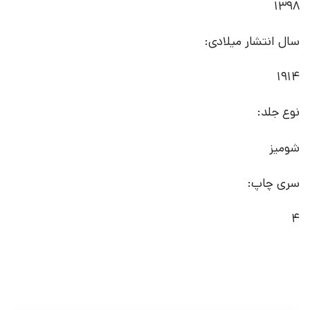
1398
سال انتشار میلادی:
1914
نوع جلد:
شومیز
سری چاپ:
4