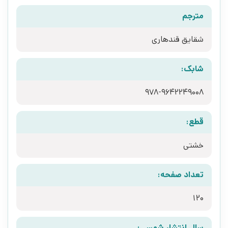
مترجم
شقایق قندهاری
شابک:
978-9642249008
قطع:
خشتی
تعداد صفحه:
120
سال انتشار شمسی: