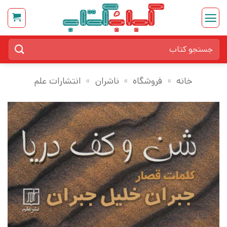
Ski
t
conten
جستجو
برای:
خانه
»
فروشگاه
»
ناشران
»
انتشارات علم