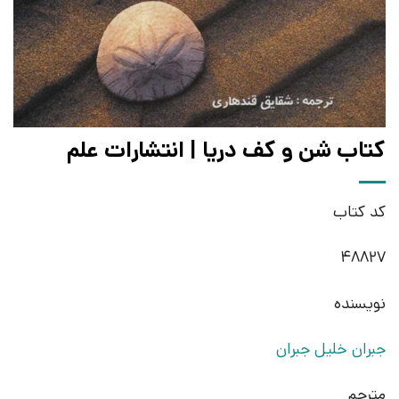
کتاب شن و کف دریا | انتشارات علم
کد کتاب
48827
نویسنده
جبران خلیل جبران
مترجم