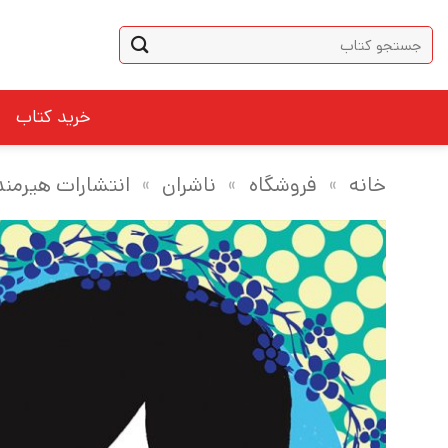
Ski
جستجو
t
برای:
conten
خرید کتاب
خانه
»
فروشگاه
»
ناشران
»
انتشارات هیرمند