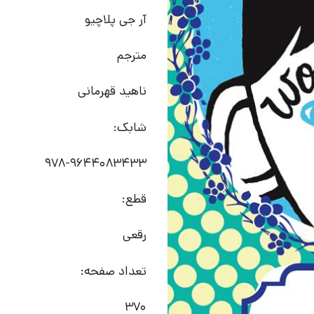
آر جی پلاچیو
مترجم
ناهید قهرمانی
شابک:
978-9644083433
قطع:
رقعی
تعداد صفحه:
370