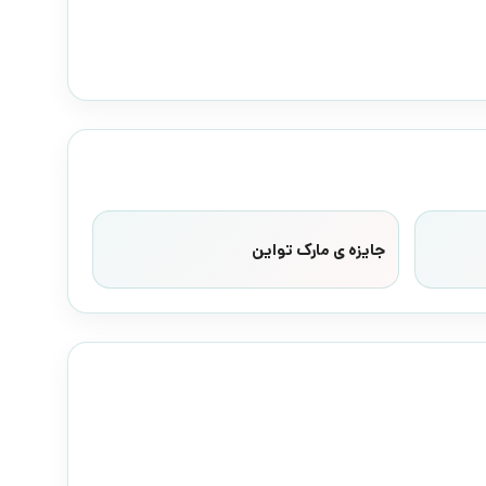
جایزه ی مارک تواین