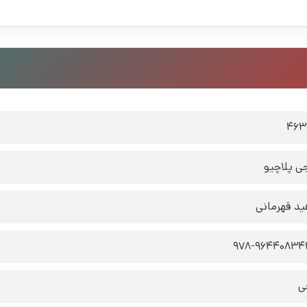
463
جی پلاچیو
ید قهرمانی
978-9644083
ی