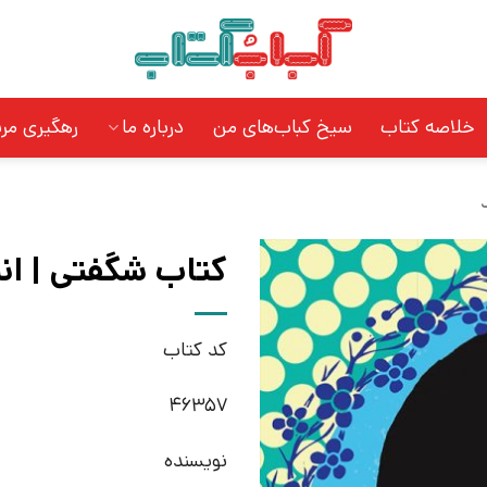
خلاصه کتاب
سیخ کباب‌های من
درباره ما
رهگیری مر
کتاب شگفتی | ان
کد کتاب
46357
نویسنده