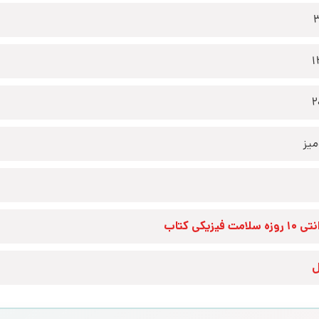
1
2
یز
زه سلامت فیزیکی کتاب
ل