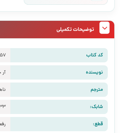
توضیحات تکمیلی
کد کتاب
57
نویسنده
آر 
مترجم
ناه
شابک:
433
قطع:
رقع