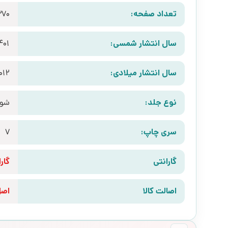
تعداد صفحه:
370
سال انتشار شمسی:
401
سال انتشار میلادی:
012
نوع جلد:
شوم
سری چاپ:
7
گارانتی
گارانتی 10 رو
اصالت کالا
اص