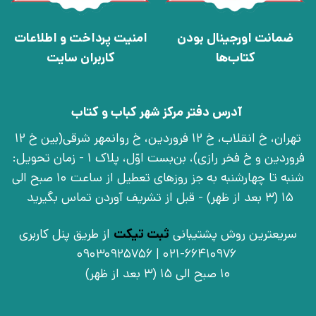
ضمانت اورجینال بودن
امنیت پرداخت و اطلاعات
کتاب‌ها
کاربران سایت
آدرس دفتر مرکز شهر کباب و کتاب
تهران، خ انقلاب، خ 12 فروردین، خ روانمهر شرقی(بین خ 12
فروردین و خ فخر رازی)، بن‌بست اوّل، پلاک 1 - زمان تحویل:
شنبه تا چهارشنبه به جز روزهای تعطیل از ساعت 10 صبح الی
15 (3 بعد از ظهر) - قبل از تشریف آوردن تماس بگیرید
سریعترین روش پشتیبانی
ثبت تیکت
از طریق پنل کاربری
021-66410976 | 09030925756
10 صبح الی 15 (3 بعد از ظهر)