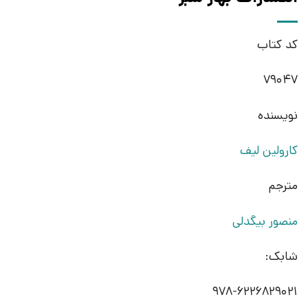
کد کتاب
79047
نویسنده
کارولین لیف
مترجم
منصور بیگدلی
شابک:
978-6226829021