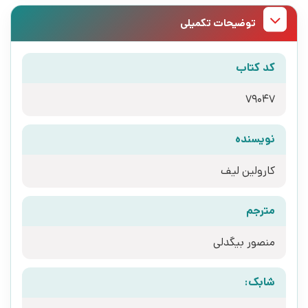
توضیحات تکمیلی
کد کتاب
79047
نویسنده
کارولین لیف
مترجم
منصور بیگدلی
شابک: