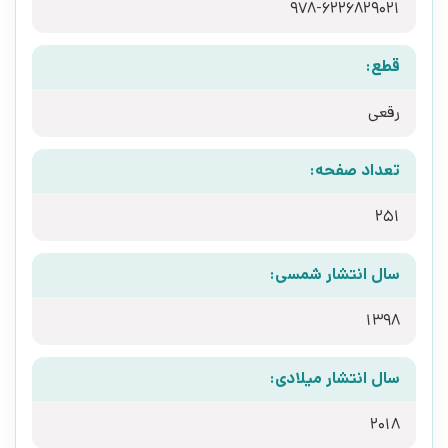
978-6226829021
قطع:
رقعی
تعداد صفحه:
251
سال انتشار شمسی:
1398
سال انتشار میلادی:
2018