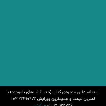
استعلام دقیق موجودی کتاب (حتی کتاب‌های ناموجود) با
کمترین قیمت و جدیدترین ویرایش 02166410976 |
09030925756
رد کردن