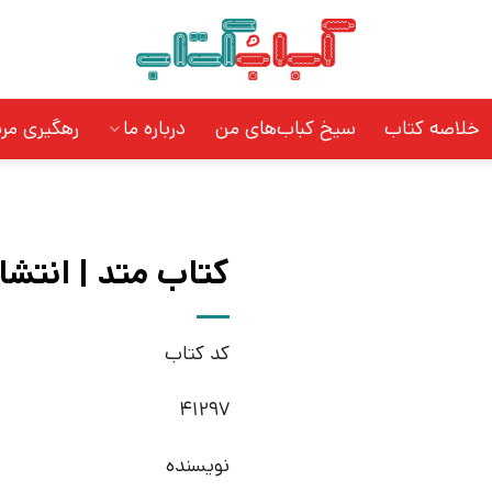
خلاصه کتاب
سیخ کباب‌های من
درباره ما
رهگیری مر
کتاب متد | انتشار
کد کتاب
41297
نویسنده