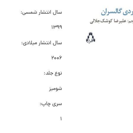
سال انتشار شمسی:
1399
سال انتشار میلادی:
2006
نوع جلد:
شومیز
سری چاپ:
1