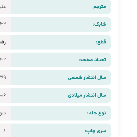
مترجم
علی
شابک:
632
قطع:
رقع
تعداد صفحه:
132
سال انتشار شمسی:
399
سال انتشار میلادی:
006
نوع جلد:
شوم
سری چاپ:
1