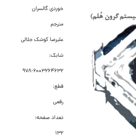
خوردی گالسران
مترجم
علیرضا کوشک جلالی
شابک:
978-6003264632
قطع:
رقعی
تعداد صفحه:
132