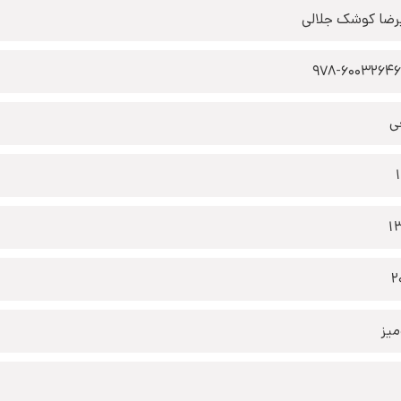
رضا کوشک جلالی
978-6003264
ی
1
2
یز