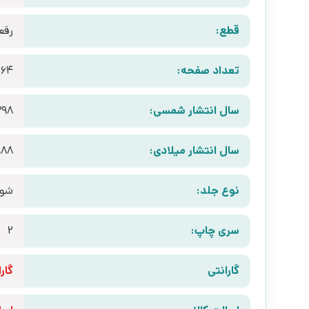
قطع:
رقع
تعداد صفحه:
264
سال انتشار شمسی:
398
سال انتشار میلادی:
988
نوع جلد:
شوم
سری چاپ:
2
گارانتی
گارانتی 10 رو