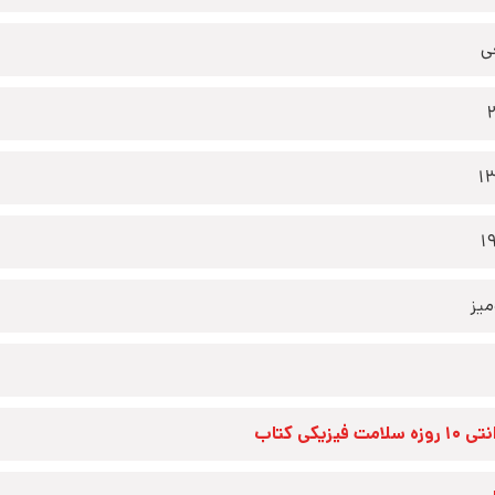
ی
1
1
یز
زه سلامت فیزیکی کتاب