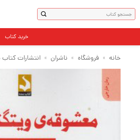
Ski
جستجو
t
برای:
conten
خرید کتاب
خانه
»
فروشگاه
»
ناشران
»
انتشارات کتاب 