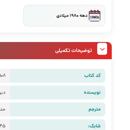
دهه 1980 میلادی
توضیحات تکمیلی
کد کتاب
908
نویسنده
دیو
مترجم
حدی
شابک:
345