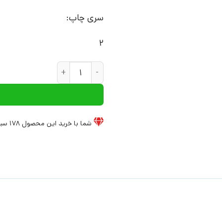
سری چاپ:
2
کتاب معشوقه ی ویتگنشتاین | 
شما با خرید این محصول
178
سیخ