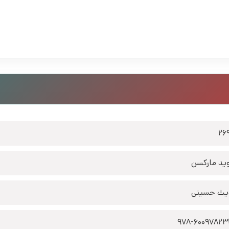
26
ید مارکسن
ث حسینی
978-6009782