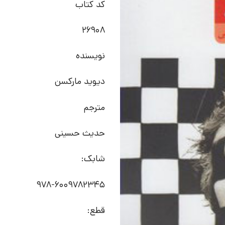
کد کتاب
26908
نویسنده
دیوید مارکسن
مترجم
حدیث حسینی
شابک:
978-6009782345
قطع: