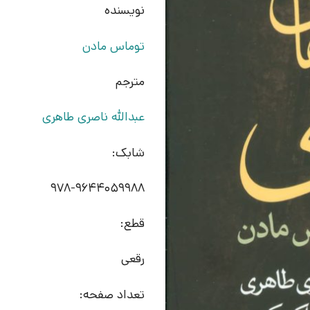
نویسنده
توماس مادن
مترجم
عبدالله ناصری طاهری
شابک:
978-9644059988
قطع:
رقعی
تعداد صفحه: