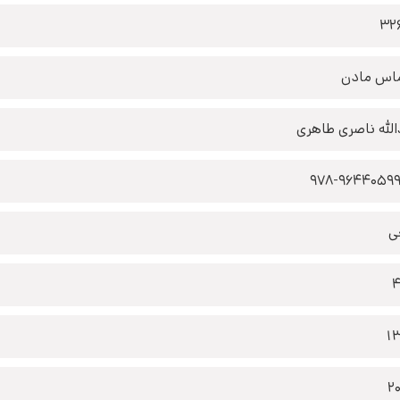
32
اس مادن
الله ناصری طاهری
978-9644059
ی
1
2