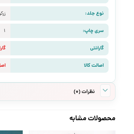
نوع جلد:
زرک
سری چاپ:
1
گارانتی
گارانتی 10 رو
اصالت کالا
اص
نظرات (0)
محصولات مشابه