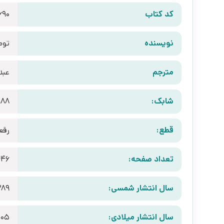
کد کتاب
690
نویسنده
توم
مترجم
عبد
شابک:
988
قطع:
رقع
تعداد صفحه:
446
سال انتشار شمسی:
389
سال انتشار میلادی:
005