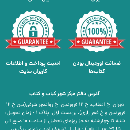
ضمانت اورجینال بودن
امنیت پرداخت و اطلاعات
کتاب‌ها
کاربران سایت
آدرس دفتر مرکز شهر کباب و کتاب
تهران، خ انقلاب، خ 12 فروردین، خ روانمهر شرقی(بین خ 12
فروردین و خ فخر رازی)، بن‌بست اوّل، پلاک 1 - زمان تحویل:
شنبه تا چهارشنبه به جز روزهای تعطیل از ساعت 10 صبح الی
15 (3 بعد از ظهر) - قبل از تشریف آوردن تماس بگیرید