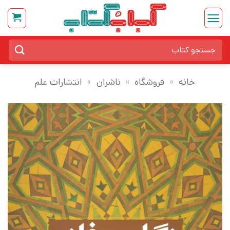
Ski
t
conten
جستجو
برای:
خانه
»
فروشگاه
»
ناشران
»
انتشارات علم