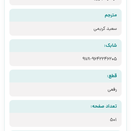
مترجم
سعید کریمی
شابک:
978-9642246205
قطع:
رقعی
تعداد صفحه:
501