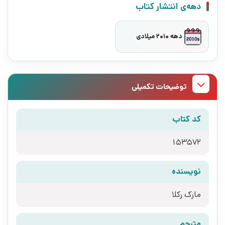
دهه‌ی انتشار کتاب
دهه 2010 میلادی
توضیحات تکمیلی
کد کتاب
153572
نویسنده
مارک رکلا
مترجم