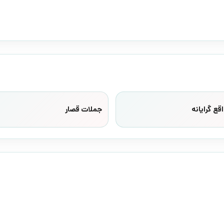
قع گرایانه
جملات قصار