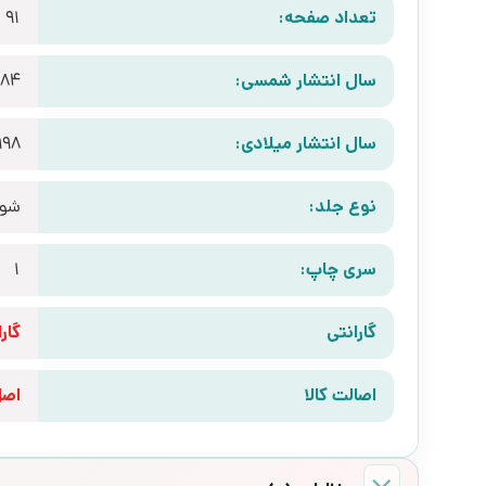
تعداد صفحه:
91
سال انتشار شمسی:
384
سال انتشار میلادی:
998
نوع جلد:
شوم
سری چاپ:
1
گارانتی
گارانتی 10 رو
اصالت کالا
اص