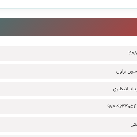
48
ون براون
داد انتظاری
978-9644054
تی