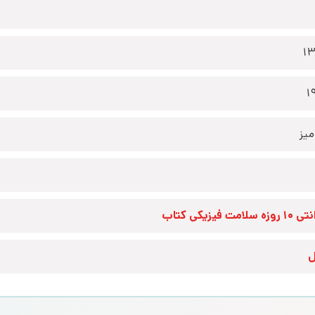
1
1
یز
زه سلامت فیزیکی کتاب
ل