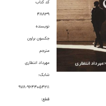
کد کتاب
48839
نویسنده
جکسون براون
مترجم
مهرداد انتظاری
شابک:
978-9644054211
قطع: