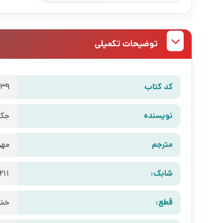
توضیحات تکمیلی
کد کتاب
839
نویسنده
جکس
مترجم
مهر
شابک:
211
قطع:
خش