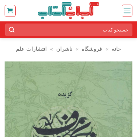
Ski
t
conten
جستجو
برای:
خانه
»
فروشگاه
»
ناشران
»
انتشارات علم