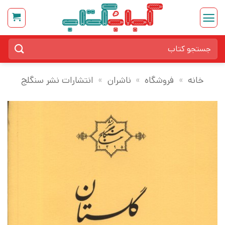
Ski
t
conten
جستجو
برای:
خانه
»
فروشگاه
»
ناشران
»
انتشارات نشر سنگلج