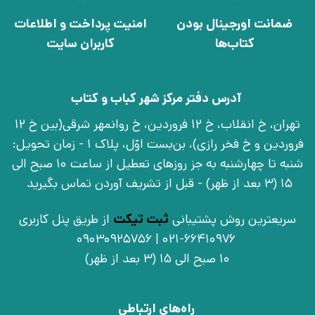
ضمانت اورجینال بودن
امنیت پرداخت و اطلاعات
کتاب‌ها
کاربران سایت
آدرس دفتر مرکز شهر کباب و کتاب
تهران، خ انقلاب، خ 12 فروردین، خ روانمهر شرقی(بین خ 12
فروردین و خ فخر رازی)، بن‌بست اوّل، پلاک 1 - زمان تحویل:
شنبه تا چهارشنبه به جز روزهای تعطیل از ساعت 10 صبح الی
15 (3 بعد از ظهر) - قبل از تشریف آوردن تماس بگیرید
سریعترین روش پشتیبانی
ثبت تیکت
از طریق پنل کاربری
021-66410976 | 09030925756
10 صبح الی 15 (3 بعد از ظهر)
راه‌های ارتباطی