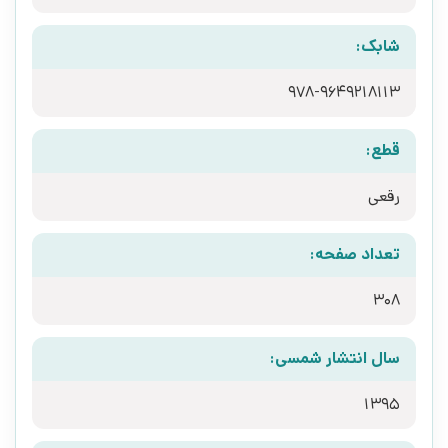
شابک:
978-9649218113
قطع:
رقعی
تعداد صفحه:
308
سال انتشار شمسی:
1395