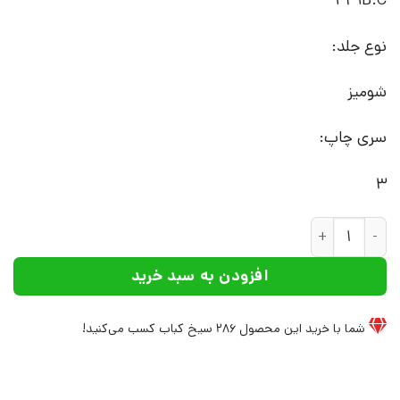
429B.C
نوع جلد:
شومیز
سری چاپ:
3
کتاب افسانه های تبای | انتشارات گستره عدد
افزودن به سبد خرید
شما با خرید این محصول
286
سیخ کباب کسب می‌کنید!