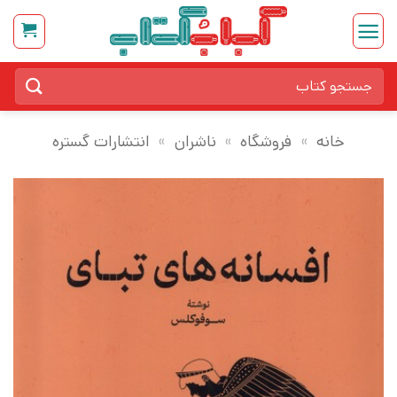
Ski
t
conten
جستجو
برای:
خانه
»
فروشگاه
»
ناشران
»
انتشارات گستره