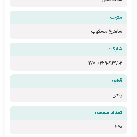
مترجم
شاهرخ مسکوب
شابک:
978-6229093702
قطع:
رقعی
تعداد صفحه:
280