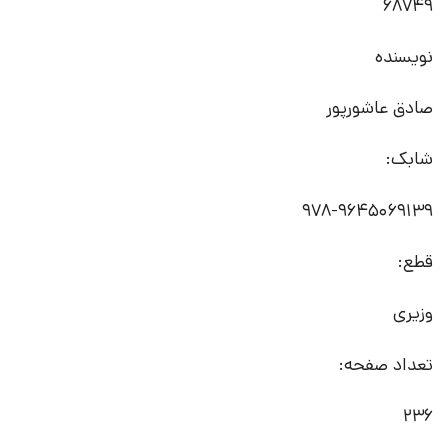
68749
نویسنده
صادق عاشورپور
شابک:
978-9645069139
قطع:
وزیری
تعداد صفحه:
236