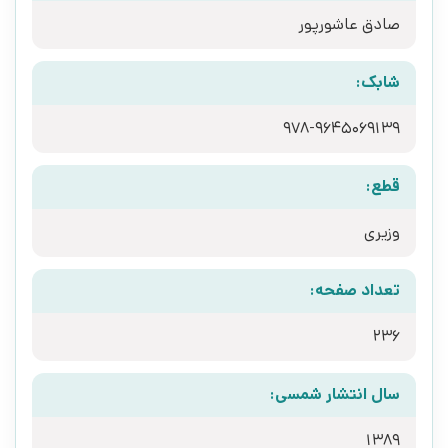
صادق عاشورپور
شابک:
978-9645069139
قطع:
وزیری
تعداد صفحه:
236
سال انتشار شمسی:
1389