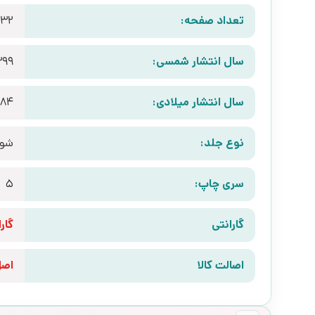
تعداد صفحه:
32
سال انتشار شمسی:
399
سال انتشار میلادی:
984
نوع جلد:
شوم
سری چاپ:
5
گارانتی
گارانتی 10 رو
اصالت کالا
اص