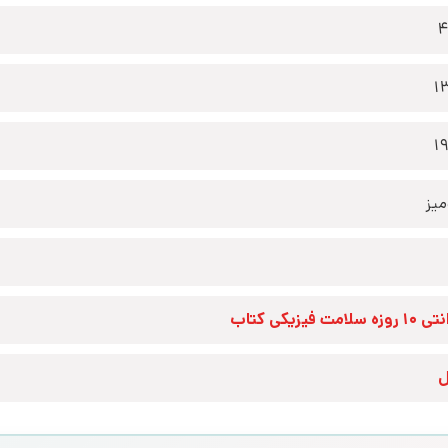
4
1
1
یز
زه سلامت فیزیکی کتاب
ل