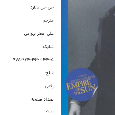
جی جی بالارد
مترجم
علی اصغر بهرامی
شابک:
978-964-362-144-5
قطع:
رقعی
تعداد صفحه:
432