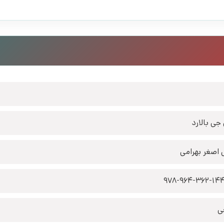
جی بالارد
 اصغر بهرامی
978-964-362-14
ی