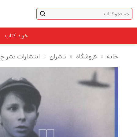
Ski
جستجو
t
برای:
conten
خرید کتاب
خانه
»
فروشگاه
»
ناشران
»
انتشارات نشر چ