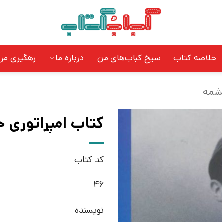
خلاصه کتاب
سیخ کباب‌های من
درباره ما
رهگیری مر
شمه
کتاب امپراتوری خ
کد کتاب
46
نویسنده