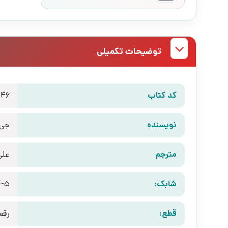
توضیحات تکمیلی
کد کتاب
46
نویسنده
جی 
مترجم
علی
شابک:
4-5
قطع:
رقع