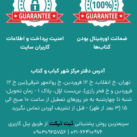
ضمانت اورجینال بودن
امنیت پرداخت و اطلاعات
کتاب‌ها
کاربران سایت
آدرس دفتر مرکز شهر کباب و کتاب
تهران، خ انقلاب، خ 12 فروردین، خ روانمهر شرقی(بین خ 12
فروردین و خ فخر رازی)، بن‌بست اوّل، پلاک 1 - زمان تحویل:
شنبه تا چهارشنبه به جز روزهای تعطیل از ساعت 10 صبح الی
15 (3 بعد از ظهر) - قبل از تشریف آوردن تماس بگیرید
سریعترین روش پشتیبانی
ثبت تیکت
از طریق پنل کاربری
021-66410976 | 09030925756