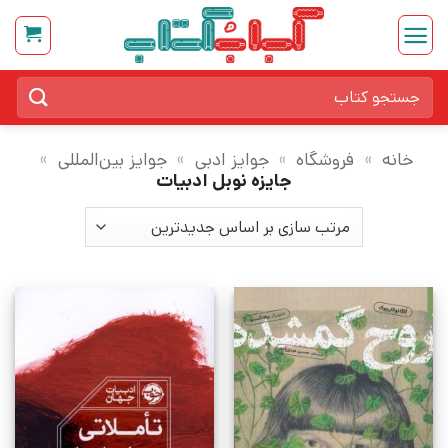
Ski
t
conten
جستجو
برای:
خانه
»
فروشگاه
»
جوایز ادبی
»
جوایز بین‌المللی
»
جایزه نوبل ادبیات