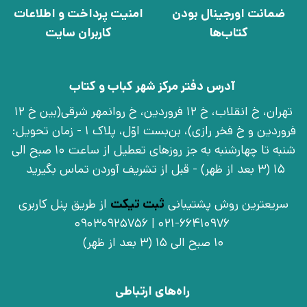
ضمانت اورجینال بودن
امنیت پرداخت و اطلاعات
کتاب‌ها
کاربران سایت
آدرس دفتر مرکز شهر کباب و کتاب
تهران، خ انقلاب، خ 12 فروردین، خ روانمهر شرقی(بین خ 12
فروردین و خ فخر رازی)، بن‌بست اوّل، پلاک 1 - زمان تحویل:
شنبه تا چهارشنبه به جز روزهای تعطیل از ساعت 10 صبح الی
15 (3 بعد از ظهر) - قبل از تشریف آوردن تماس بگیرید
سریعترین روش پشتیبانی
ثبت تیکت
از طریق پنل کاربری
021-66410976 | 09030925756
10 صبح الی 15 (3 بعد از ظهر)
راه‌های ارتباطی