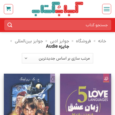
Ski
t
conten
جستجو
برای:
خانه
»
فروشگاه
»
جوایز ادبی
»
جوایز بین‌المللی
»
جایزه Audie