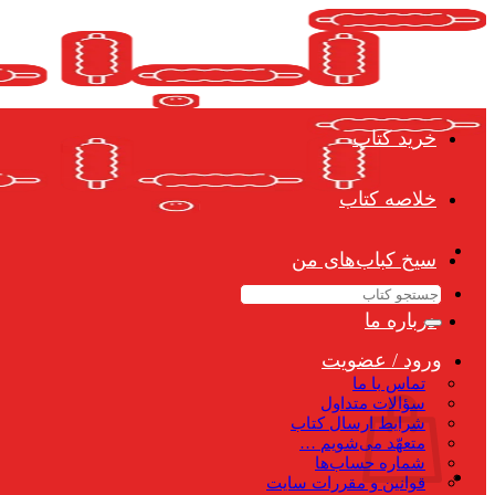
Skip
to
content
خرید کتاب
خلاصه کتاب
سیخ کباب‌های من
جستجو
برای:
درباره ما
ورود / عضویت
تماس با ما
سؤالات متداول
شرایط ارسال کتاب
متعهّد می‌شویم …
شماره حساب‌ها
قوانین و مقررات سایت