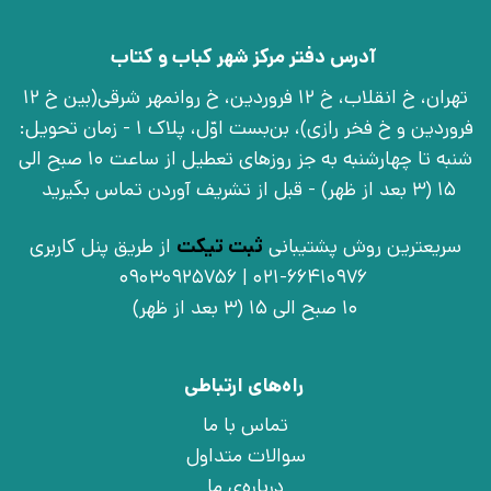
آدرس دفتر مرکز شهر کباب و کتاب
تهران، خ انقلاب، خ 12 فروردین، خ روانمهر شرقی(بین خ 12
فروردین و خ فخر رازی)، بن‌بست اوّل، پلاک 1 - زمان تحویل:
شنبه تا چهارشنبه به جز روزهای تعطیل از ساعت 10 صبح الی
15 (3 بعد از ظهر) - قبل از تشریف آوردن تماس بگیرید
سریعترین روش پشتیبانی
ثبت تیکت
از طریق پنل کاربری
021-66410976 | 09030925756
10 صبح الی 15 (3 بعد از ظهر)
راه‌های ارتباطی
تماس با ما
سوالات متداول
درباره‌ی ما