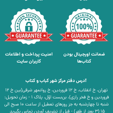
ضمانت اورجینال بودن
امنیت پرداخت و اطلاعات
کتاب‌ها
کاربران سایت
آدرس دفتر مرکز شهر کباب و کتاب
تهران، خ انقلاب، خ 12 فروردین، خ روانمهر شرقی(بین خ 12
فروردین و خ فخر رازی)، بن‌بست اوّل، پلاک 1 - زمان تحویل:
شنبه تا چهارشنبه به جز روزهای تعطیل از ساعت 10 صبح الی
15 (3 بعد از ظهر) - قبل از تشریف آوردن تماس بگیرید